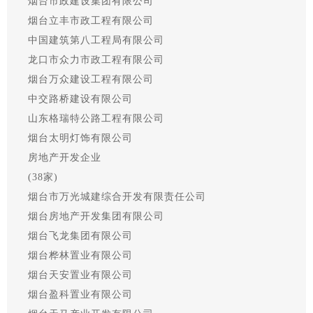
烟台市政建设集团有限公司
烟台立丰市政工程有限公司
中国建筑第八工程局有限公司
龙口市众力市政工程有限公司
烟台万众建设工程有限公司
中交路桥建设有限公司
山东格瑞特公路工程有限公司
烟台太明灯饰有限公司
房地产开发企业
(38家)
烟台市万光城建综合开发有限责任公司
烟台房地产开发集团有限公司
烟台飞龙集团有限公司
烟台桦林置业有限公司
烟台天安置业有限公司
烟台盈科置业有限公司