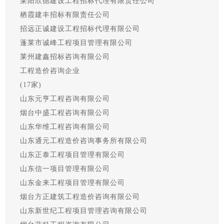
莱阳欣德建设工程招标代理有限责任公司
栖霞建丰招标有限责任公司
招远正诚建设工程招标代理有限公司
蓬莱市诚峰工程项目管理有限公司
莱州建鑫招标咨询有限公司
工程造价咨询企业
(17家)
山东元亨工程咨询有限公司
烟台中盛工程咨询有限公司
山东华维工程咨询有限公司
山东通元工程造价咨询事务所有限公司
山东正泰工程项目管理有限公司
山东信一项目管理有限公司
山东金来工程项目管理有限公司
烟台方正建筑工程造价咨询有限公司
山东新世纪工程项目管理咨询有限公司