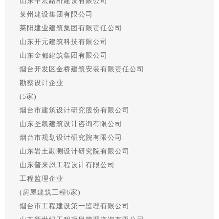
山东中宏路桥建设有限公司
莱州建设集团有限公司
莱阳建业建筑集团有限责任公司
山东开元建筑科技有限公司
山东金都建筑集团有限公司
烟台开发区金桥建筑安装有限责任公司
勘察设计企业
(5家)
烟台市建筑设计研究股份有限公司
山东圣凯建筑设计咨询有限公司
烟台市规划设计研究院有限公司
山东岩土勘测设计研究院有限公司
山东普来恩工程设计有限公司
工程监理企业
(房屋建筑工程6家)
烟台市工程建设第一监理有限公司