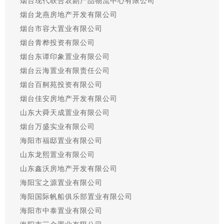
烟台现代联合农副产品物流中心有限公司
烟台龙燕房地产开发有限公司
烟台市容大置业有限公司
烟台青桦投资有限公司
烟台东谭印象置业有限公司
烟台云海置业有限责任公司
烟台百舸苑投资有限公司
烟台佳安房地产开发有限公司
山东大舜天成置业有限公司
烟台万盛实业有限公司
海阳市福邸置业有限公司
山东龙熙置业有限公司
山东鑫沃房地产开发有限公司
海阳宝之源置业有限公司
海阳国际帆船俱乐部置业有限公司
海阳市中泰置业有限公司