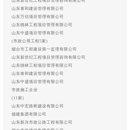
山东新世纪工程项目管理咨询有限公司
山东泰和建设管理有限公司
山东万信项目管理有限公司
山东德林工程项目管理有限公司
山东中盛项目管理有限公司
(市政公用工程5家)
烟台市工程建设第一监理有限公司
山东新世纪工程项目管理咨询有限公司
山东德林工程项目管理有限公司
山东泰和建设管理有限公司
山东中盛项目管理有限公司
市政施工企业
(11家)
山东中宏路桥建设有限公司
烟建集团有限公司
山东新兴市政公路工程有限公司