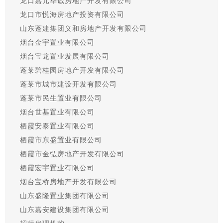
龙口嘉元华诚房地产开发有限公司
龙口市悦海房地产投资有限公司
山东蓬建集团义和房地产开发有限公司
烟台金宇置业有限公司
烟台宝龙置业发展有限公司
蓬莱碧桂园房地产开发有限公司
蓬莱市城市建设开发有限公司
蓬莱市民生置业有限公司
烟台世基置业有限公司
栖霞安泰置业有限公司
栖霞市东盛置业有限公司
栖霞市金弘房地产开发有限公司
栖霞宏宇置业有限公司
烟台宝桥房地产开发有限公司
山东盛隆置业集团有限公司
山东嘉安建设集团有限公司