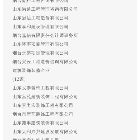
烟台蓝科工程咨询有限公司
山东港通工程管理咨询有限公司
山东冠达工程造价有限公司
山东泰和建设管理有限公司
烟台嘉信有限责任会计师事务所
山东环宇项目管理有限公司
烟台永盛项目管理有限公司
烟台兴云工程造价咨询有限公司
建筑装饰装修企业
(12家)
山东义泰装饰工程有限公司
山东宫苑建筑装饰工程有限公司
山东景尚宏装饰工程有限公司
烟台市新艺装饰工程有限公司
山东苑丰建筑装饰有限公司
山东太和兴邦建设发展有限公司