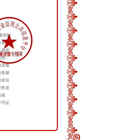
建筑物
设备安
及展览
货销
租赁服
劳务服
除依法
劳务派
的项
许可证