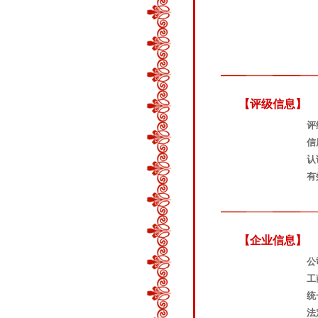
【评级信息】
评
信
认
有
【企业信息】
公
工
统
法