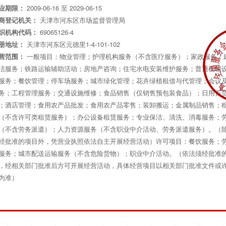
2009-06-16 至 2029-06-15
业期限：
天津市河东区市场监督管理局
商登记机关：
69065126-4
织机构代码：
天津市河东区元德里1-4-101-102
册地址：
一般项目：物业管理；护理机构服务（不含医疗服务）；家政服务；
营范围：
洁服务；铁路运输辅助活动；房地产咨询；住宅水电安装维护服务；普通机械
服务；餐饮管理；停车场服务；城市绿化管理；花卉绿植租借与代管理；会议
务；工程管理服务；交通设施维修；食品销售（仅销售预包装食品）；日用百
；酒店管理；食用农产品批发；食用农产品零售；装卸搬运；金属制品销售；
（不含许可类租赁服务）；办公设备租赁服务；专业保洁、清洗、消毒服务；
（不含劳务派遣）；人力资源服务（不含职业中介活动、劳务派遣服务）。（
经批准的项目外，凭营业执照依法自主开展经营活动）许可项目：餐饮服务；
服务；城市配送运输服务（不含危险货物）；职业中介活动。（依法须经批准
，经相关部门批准后方可开展经营活动，具体经营项目以相关部门批准文件或
为准）