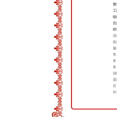
营
工
组
注
经
清
装
服
售
务
务
须
遣
目
件