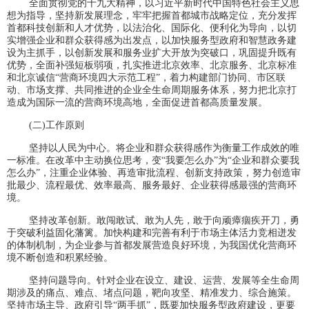
全面贯彻党的十九大精神，以习近平新时代中国特色社会主义思
想为指导，坚持新发展理念，牢牢把握首都城市战略定位，充分发挥
首都科技创新和人才优势，以法治化、国际化、便利化为导向，以切
实增强企业和群众获得感为出发点，以加快服务型政府和智慧政务建
设为主抓手，以创新发展和服务业扩大开放为突破口，巩固提升既有
优势，全面补强短板弱项，扎实推进北京效率、北京服务、北京标准
和北京诚信“营商环境四大示范工程”，着力构建部门协同、市区联
动、市场支撑、共同推进的企业全生命周期服务体系，努力把北京打
造成为国际一流的营商环境高地，全面促进首都高质量发展。
(二)工作原则
坚持以人民为中心。将企业和群众获得感作为衡量工作成效的唯
一标准。在改革中主动换位思考，变“我要怎么办”为“企业和群众要我
怎么办”，注重企业体验、再造审批流程、创新支持政策，努力创造审
批最少、流程最优、效率最高、服务最好、企业获得感最强的营商环
境。
坚持改革创新。敢闯敢试、敢为人先，敢于向顽瘴痼疾开刀，勇
于突破利益固化藩篱。加快构建和完善有利于市场主体活力竞相迸发
的体制机制，为企业参与首都发展营造良好环境，为我国优化营商环
境不断创造和积累经验。
坚持问题导向。针对企业在设立、建设、运营、发展等全生命周
期涉及的痛点、难点、堵点问题，靶向攻坚、精准发力、综合施策。
坚持市场主导、政府引导“两手抓”，既要加快服务型政府建设，更要